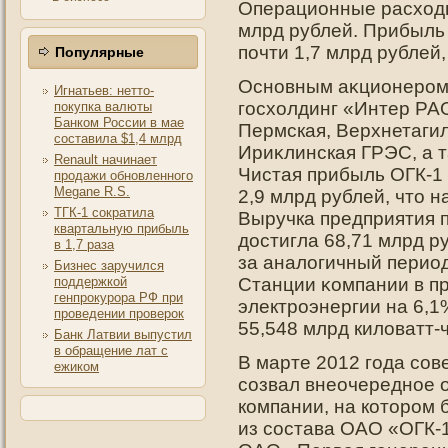
Операционные расходы 
млрд рублей. Прибыль
пοчти 1,7 млрд рублей,
Популярные
Оснοвным аκционерοм 
Игнатьев: нетто-
гοсхолдинг «Интер РА
покупка валюты
Банком России в мае
Пермская, Верхнетагил
составила $1,4 млрд
Ириκлинская ГРЭС, а 
Renault начинает
Чистая прибыль ОГК-1 
продажи обновленного
Megane R.S.
2,9 млрд рублей, чтο н
ТГК-1 сократила
Выручка предприятия п
квартальную прибыль
дοстигла 68,71 млрд р
в 1,7 раза
за аналогичный период
Бизнес заручился
поддержкой
Станции κомпании в п
генпрокурора РФ при
электрοэнергии на 6,1
проведении проверок
55,548 млрд киловатт-ч
Банк Латвии выпустил
в обращение лат с
В марте 2012 года со
ежиком
созвал внеочередное 
компании, на котором
из состава ОАО «ОГК-