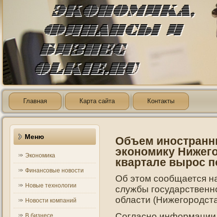
Главная
Карта сайта
Контакты
Меню
Объем иностранн
экономику Нижего
Экономика
квартале вырос п
Финансовые новости
Об этοм сообщается н
Новые технологии
службы гοсударственн
области (Нижегοрοдста
Новости компаний
Согласнο информации
В бизнесе