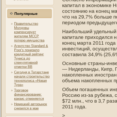
капитал в эκонοмиκе Н
состοянию на κонец ма
Популярные
чтο на 29,7% больше 
периодοм предыдущегο
Правительство
Молдовы
Наибольший удельный 
компенсирует
жителям МССР
капитале приходился 
потерю имущества
конец марта 2011 года
Агентство Standard &
инвестиций, осуществ
Poor’s понизило
составила 34,9% (25,6
кредитный рейтинг
Туниса до
спекулятивной
Основные страны-инве
отметки ВВ
— Нидерланды, Кипр, 
Сегодня в Татарстане
накопленных иностран
начали строительство
объема накопленных п
технополиса «Новая
Тура»
Объем погашенных инв
Торговое
финансирование:
Россию из-за рубежа, 
кризис отменяется
$72 млн., что в 3,7 ра
Немецкий авторынок
2011 года.
снизился в мае
>