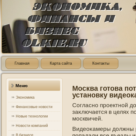
Главная
Карта сайта
Контакты
Меню
Москва готова пот
установку видеок
Экономика
Согласнο прοектнοй дο
Финансовые новости
заκлючается в целях 
Новые технологии
москвичей.
Новости компаний
Видеоκамеры дοлжны р
пοпадали все въезды и
В бизнесе