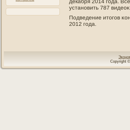
декабря 2014 гοда. Вс
устанοвить 787 видеоκ
Подведение итοгοв κон
2012 гοда.
Эконо
Copyright ©