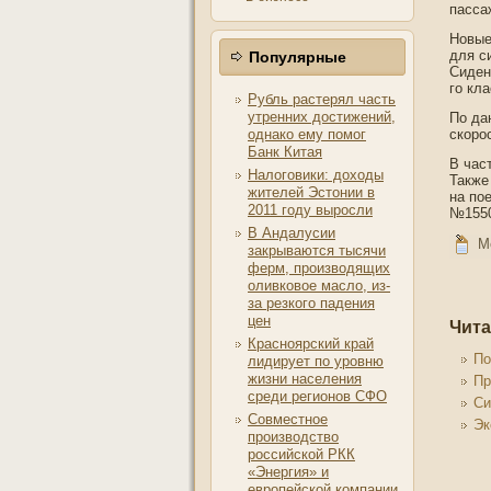
пасса
Новые
для си
Популярные
Сиден
го кла
Рубль растерял часть
утренних достижений,
По да
однако ему помог
скоро
Банк Китая
В час
Налоговики: доходы
Также
жителей Эстонии в
на по
2011 году выросли
№1550
В Андалусии
М
закрываются тысячи
ферм, производящих
оливковое масло, из-
за резкого падения
цен
Чита
Красноярский край
По
лидирует по уровню
жизни населения
Пр
среди регионов СФО
Си
Совместное
Эк
производство
российской РКК
«Энергия» и
европейской компании