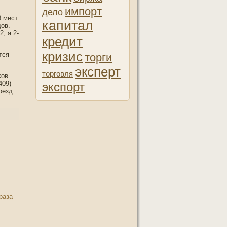
импорт
дело
9 мест
капитал
дов.
, а 2-
кредит
кризис
тся
торги
эксперт
торговля
ков.
409)
экспорт
оезд
раза