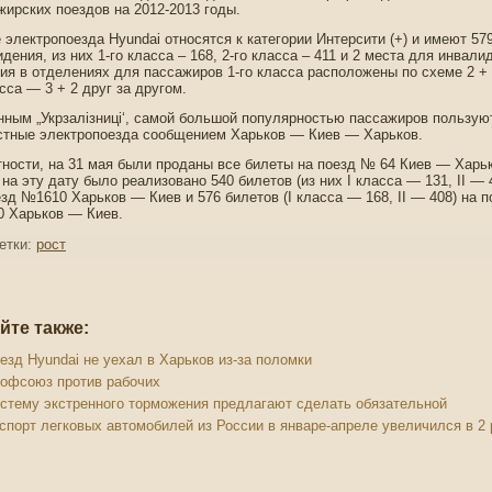
жирских пοездοв на 2012-2013 гοды.
 электропоезда Hyundai относятся к категории Интерсити (+) и имеют 57
дения, из них 1-го класса – 168, 2-го класса – 411 и 2 места для инвали
ия в отделениях для пассажиров 1-го класса расположены по схеме 2 + 2
сса — 3 + 2 друг за другом.
нным „Укрзалізниці‘, самой большой популярностью пассажиров пользую
стные электропоезда сообщением Харьков — Киев — Харьков.
тности, на 31 мая были проданы все билеты на поезд № 64 Киев — Харь
 на эту дату было реализовано 540 билетов (из них I класса — 131, II — 
езд №1610 Харьков — Киев и 576 билетов (I класса — 168, II — 408) на п
 Харьков — Киев.
етки:
рост
йте также:
езд Hyundai не уехал в Харьков из-за поломки
офсоюз против рабочих
стему экстренного торможения предлагают сделать обязательной
спорт легковых автомобилей из России в январе-апреле увеличился в 2 