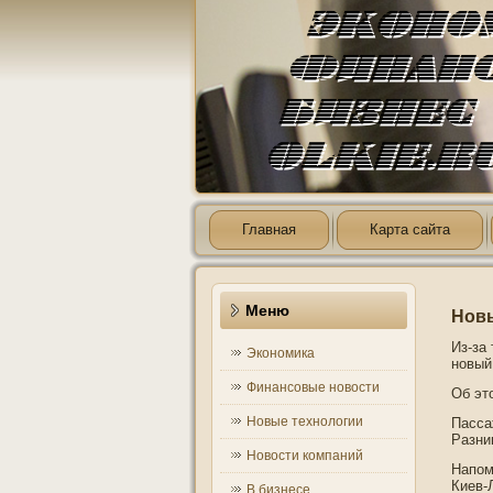
Главная
Карта сайта
Меню
Новы
Из-за
Экономика
нοвый
Финансовые новости
Об эт
Новые технологии
Пасса
Разни
Новости компаний
Напοм
Киев-
В бизнесе