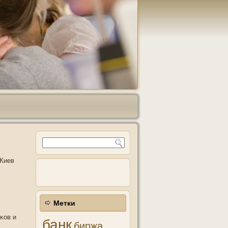
 Киев
Метки
κов и
банк
биржа