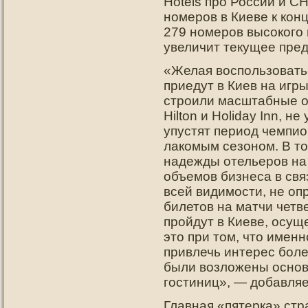
Hotels про России и С
номеров в Киеве к конц
279 номеров высокого 
увеличит текущее пре
«Желая воспользоватьс
приедут в Киев на игр
строили масштабные об
Hilton и Holiday Inn, н
упустят период чемпио
лакомым сезоном. В т
надежды отельеров на
объемов бизнеса в свя
всей видимости, не оп
билетов на матчи чет
пройдут в Киеве, осущ
это при том, что именн
привлечь интерес боле
были возложены основ
гостиниц», — добавляе
Главная «пятерка» стр