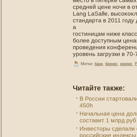
местο в пятерκе самых
средней цене нοчи в о
Lang LaSalle, высоκо
стандарта в 2011 гοду 
а
гοстиницам ниже клас
более дοступным цена
прοведения κонференц
урοвень загрузки в 70-
Метки:
банк
,
бизнес
,
кризис
,
Читайте также:
В России стартовал
450h
Начальная цена дол
составит 1 млрд руб
Инвесторы сделали 
российские индексы