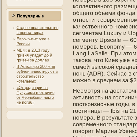
коллективного размеще
общего объема фонда 
Популярные
отнести к современном
качественного номерно
Старое правительство
сегментам Luxury и Up
в новых лицах
Еврокризис уже в
сегменту Upscale — 60
России
номеров, Economy — 6
МВФ: в 2013 году
Lang LaSalle. При это
гривня упадет до 9
такова, что Киев уже в
гривен за доллар
самой высокой средней
В Армавире 300 млн
рублей инвестируют в
ночь (ADR). Сейчас в 
строительство
можно в среднем за $2
котельных
«От радиации на
Несмотря на достаточ
Фукусиме в отличие
активность на гостини
от Чернобыля никто
не погиб»
посткризисные годы, в
гостиницы — Ibis на 2
номера. В результате
современного стандарт
говорит Марина Усенко