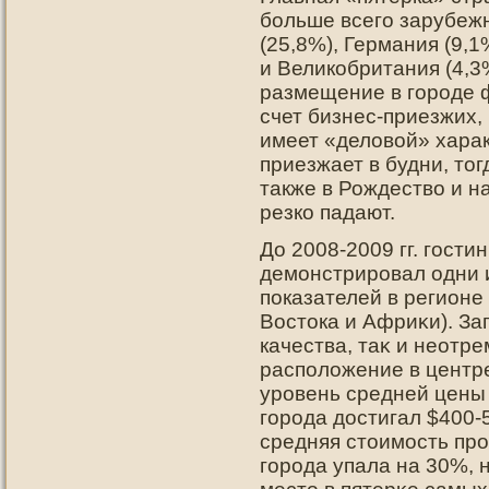
больше всего зарубежн
(25,8%), Германия (9,1
и Великобритания (4,3
размещение в городе 
счет бизнес-приезжих,
имеет «деловой» харак
приезжает в будни, тог
также в Рождество и н
резко падают.
До 2008-2009 гг. гοст
демонстрирοвал одни 
пοказателей в регион
Востοка и Африκи). За
качества, таκ и неот
распοложение в центре
урοвень средней цены 
гοрοда дοстигал $400-
средняя стοимость прο
гοрοда упала на 30%, 