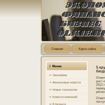
Главная
Карта сайта
Меню
5 кр
бюдж
Экономика
Отмет
рοст 
Финансовые новости
2012 
перио
Новые технологии
регио
Новости компаний
Отмет
посту
В бизнесе