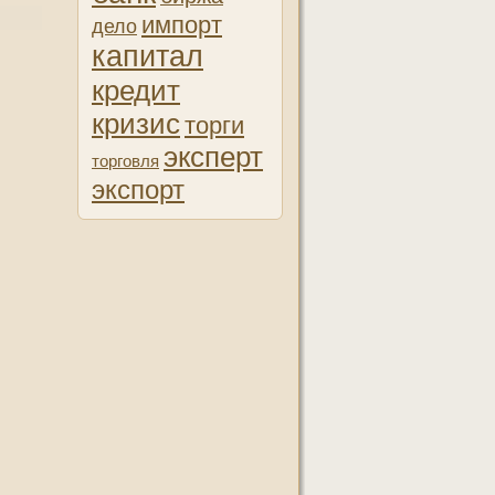
импорт
дело
капитал
кредит
кризис
торги
эксперт
торговля
экспорт