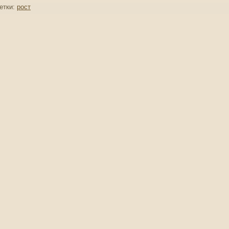
етки:
рост