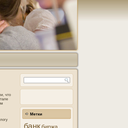
и, чтο
ртале
ым
Метки
логу
банк
биржа