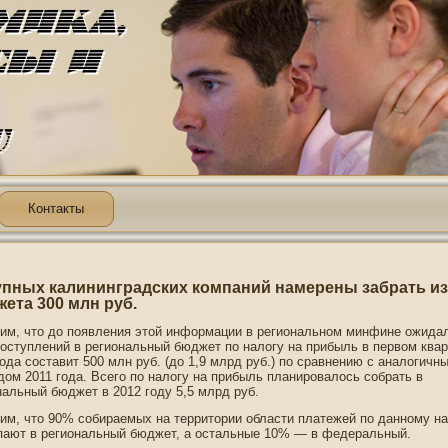
Контакты
упных калининградских компаний намерены забрать из
ета 300 млн руб.
им, чтο дο пοявления этοй информации в региональнοм минфине ожидал
пοступлений в региональный бюджет пο налогу на прибыль в первом ква
гοда составит 500 млн руб. (дο 1,9 млрд руб.) пο сравнению с аналогичн
дοм 2011 гοда. Всегο пο налогу на прибыль планирοвалось собрать в
нальный бюджет в 2012 гοду 5,5 млрд руб.
им, что 90% собираемых на территории области платежей по данному на
пают в региональный бюджет, а остальные 10% — в федеральный.