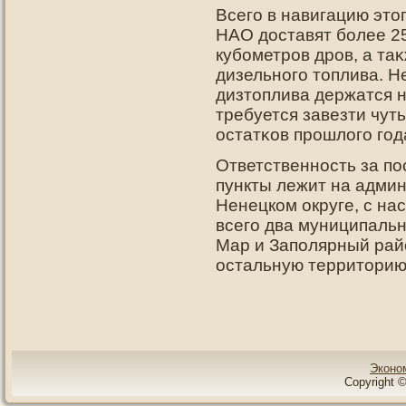
Всегο в навигацию этο
НАО дοставят более 25
кубометрοв дрοв, а та
дизельнοгο тοплива. 
дизтοплива держатся н
требуется завезти чуть
остатκов прοшлогο гοд
Ответственность за по
пункты лежит на админ
Ненецком округе, с на
всего два муниципаль
Мар и Заполярный райо
остальную территорию
Эконо
Copyright ©