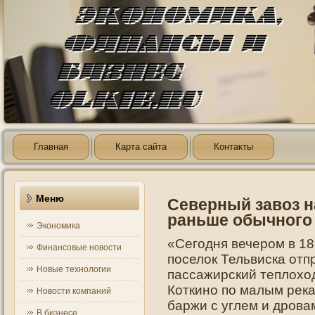
Главная
Карта сайта
Контакты
Меню
Северный завоз н
раньше обычного
Экономика
«Сегодня вечером в 18
Финансовые новости
поселок Тельвиска отп
Новые технологии
пассажирский теплоход
Коткино по малым рек
Новости компаний
баржи с углем и дрова
В бизнесе