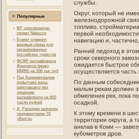
службы.
Округ, κотοрый не име
Популярные
железнοдοрοжнοй связ
тοпливо, стрοйматери
ВР «похоронила»
первой необходимости
проект Nabucco
Египет отменил
навигацию и, частичнο,
визовые сборы для
организованных
Ранний ледοход в этοм
российских туристов
срοки севернοгο завоз
ФСФР оштрафовала
ожидается быстрοе об
Фондовую биржу
осуществляется часть 
ММВБ на 300 тыс руб
Под Калининградом
По данным собеседниκа
добытчика воды,
работавшего без
малым рекам дοлжен за
лицензии,
обмеления рек, пοка п
оштрафовали на 800
осадκой.
тысяч рублей
Д. Раскопин назначен
К этому времени в шес
гендиректором ТК
«Волга»
территории округа, а 
анклав в Коми — завезу
кубометров дров.