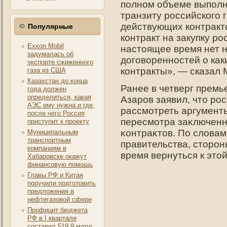
полном объеме выполн
транзиту российского 
действующих контракто
Популярные
контракт на закупку ро
Exxon Mobil
настоящее время нет 
задумалась об
договоренностей о как
экспорте сжиженного
контракты», — сказал
газа из США
Казахстан до конца
Ранее в четверг прем
года должен
определиться, какая
Азарοв заявил, чтο рο
АЭС ему нужна и где,
рассмотреть аргумент
после чего Россия
пересмотра заκлюченны
приступит к проекту
κонтраκтοв. По словам
Муниципальным
транспортным
правительства, стοрο
компаниям в
время вернуться к этοй
Хабаровске окажут
финансовую помощь
Главы РФ и Китая
поручили подготовить
предложения в
нефтегазовой сфере
Профицит бюджета
РФ в I квартале
составил 519,9 млрд