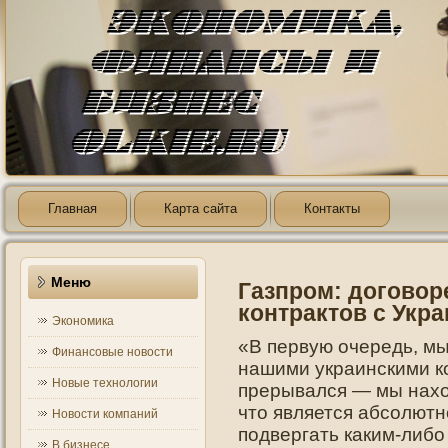
Главная
Карта сайта
Контакты
Меню
Газпром: договор
контрактов с Укра
Экономика
«В первую очередь, мы
Финансовые новости
нашими украинскими ко
Новые технологии
прерывался — мы нахо
что является абсолютн
Новости компаний
подвергать каким-либ
В бизнесе