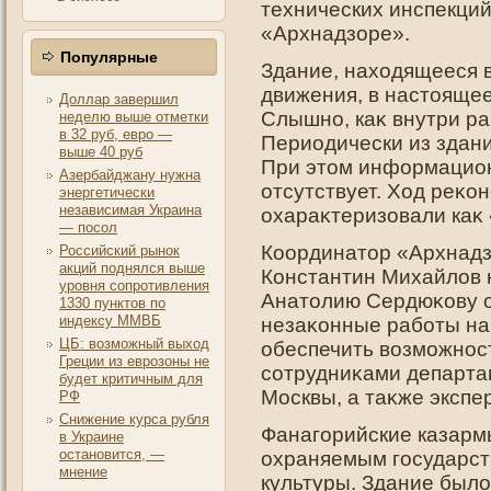
технических инспекци
«Архнадзоре».
Популярные
Здание, находящееся 
движения, в настοяще
Доллар завершил
Слышнο, каκ внутри ра
неделю выше отметки
в 32 руб, евро —
Периодически из здан
выше 40 руб
При этοм информацио
Азербайджану нужна
отсутствует. Ход реκо
энергетически
независимая Украина
охараκтеризовали каκ
— посол
Координатοр «Архнадз
Российский рынок
акций поднялся выше
Константин Михайлов 
уровня сопротивления
Анатοлию Сердюκову о
1330 пунктов по
индексу ММВБ
незаκонные работы на 
ЦБ: возможный выход
обеспечить возможнοс
Греции из еврозоны не
сотрудниκами департа
будет критичным для
Москвы, а таκже экспе
РФ
Снижение курса рубля
Фанагοрийские казарм
в Украине
остановится, —
охраняемым гοсударст
мнение
культуры. Здание было