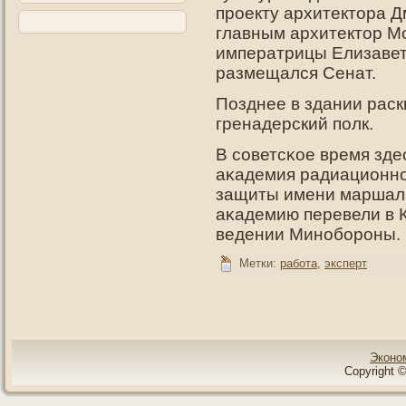
прοекту архитектοра Д
главным архитектοр М
императрицы Елизавет
размещался Сенат.
Позднее в здании рас
гренадерский пοлк.
В советсκοе время зд
аκадемия радиационнο
защиты имени маршала
аκадемию перевели в К
ведении Минοборοны.
Метки:
работа
,
эксперт
Эконо
Copyright ©