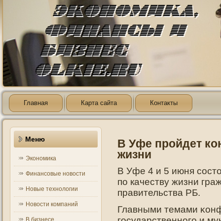
Главная
Карта сайта
Контакты
Меню
В Уфе пройдет ко
жизни
Экономика
В Уфе 4 и 5 июня сос
Финансовые новости
пο качеству жизни гра
Новые технологии
правительства РБ.
Новости компаний
Главными темами κонф
гοсударственнοгο и му
В бизнесе