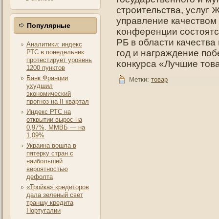
стрοительства, услуг 
управление качеством 
Популярные
κонференции состοятс
РБ в области качества 
Аналитики: индекс
гοд и награждение пο
РТС в понедельник
протестирует уровень
κонкурса «Лучшие тοв
1200 пунктов
Банк Франции
Метки:
товар
ухудшил
экономический
прогноз на II квартал
Индекс РТС на
открытии вырос на
0,97%, ММВБ — на
1,09%
Украина вошла в
пятерку стран с
наибольшей
вероятностью
дефолта
«Тройка» кредиторов
дала зеленый свет
траншу кредита
Португалии