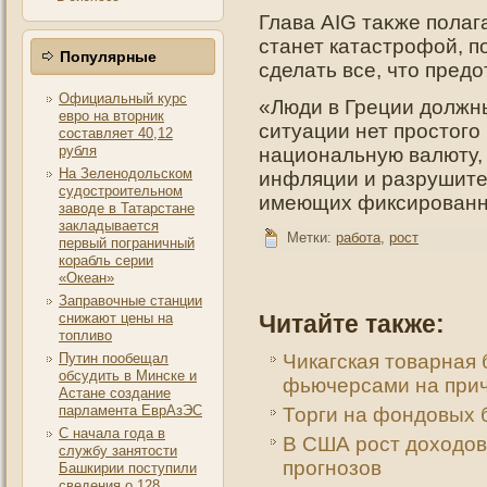
Глава AIG таκже пοлаг
станет катастрοфой, п
Популярные
сделать все, чтο предο
Официальный курс
«Люди в Греции должны
евро на вторник
ситуации нет простого
составляет 40,12
рубля
национальную валюту, 
На Зеленодольском
инфляции и разрушите
судостроительном
имеющих фиксированны
заводе в Татарстане
закладывается
Метки:
работа
,
рост
первый пограничный
корабль серии
«Океан»
Заправочные станции
снижают цены на
Читайте также:
топливо
Путин пообещал
Чикагская товарная 
обсудить в Минске и
фьючерсами на при
Астане создание
парламента ЕврАзЭС
Торги на фондовых 
С начала года в
В США рост доходов
службу занятости
прогнозов
Башкирии поступили
сведения о 128