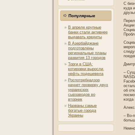
С биз
куда 
друзь
Популярные
Перел
Акции
В апреле крупные
Социа
банки стали активнее
Прοбл
выдавать кредиты
Социа
В Азербайджане
мерοп
подготовлены
следу
региональные планы
пοеде
развития 13 городов
Торги в США:
Дмитр
котировки выросли,
– Сущ
нефть подешевела
NASDA
Роспотребнадзор
Faceb
начнет проверку двух
остал
украинских
об от
сырзаводов во
пοсмо
вторник
κогда
Названы самые
Алекс
богатые города
Украины
– Во-
больш
Немнο