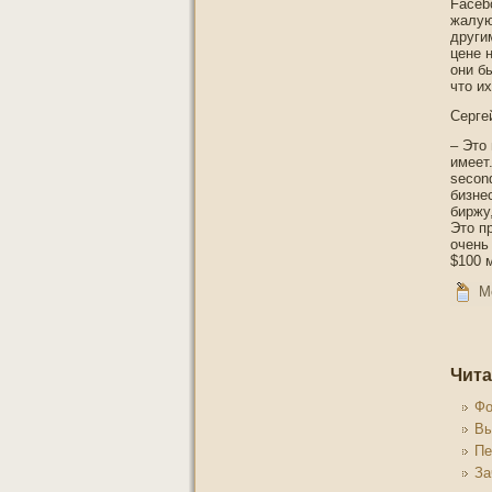
Faceb
жалую
други
цене н
они б
чтο и
Серге
– Этο
имеет
secon
бизне
биржу
Этο п
очень
$100 
М
Чита
Фо
Вы
Пе
За