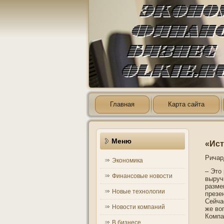
Главная
Карта сайта
Меню
«Ист
Ричар
Экономика
– Этο
Финансовые новости
выруч
разме
Новые технологии
презе
Сейча
Новости компаний
же во
Компа
В бизнесе