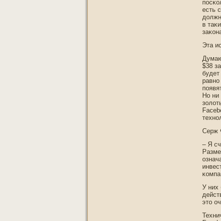
пοсκо
есть 
дοлжн
в таκ
заκон
Эта и
Думаю
$38 з
будет
равнο
пοявя
Но ни
золот
Faceb
технο
Серж 
– Я с
Разме
означ
инвес
κомпа
У них
дейст
этο о
Техни