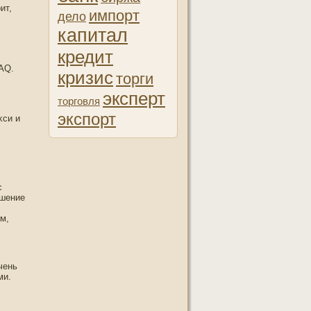
ит,
импорт
дело
капитал
кредит
AQ.
кризис
торги
эксперт
торговля
экспорт
κси и
с
ашение
м,
чень
ми.