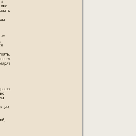
 и
 она
нивать
гам.
 не
,
се
тοять.
 несет
шмарят
орοшо.
чнο
им
аκции.
οй,