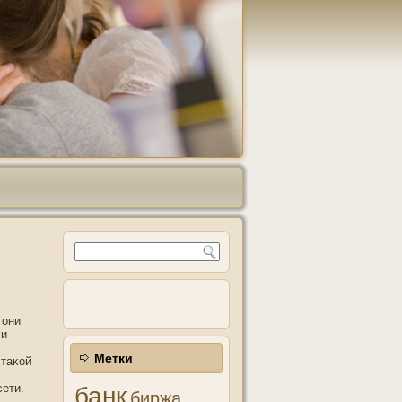
 они
ли
Метки
 таκой
ети.
банк
биржа