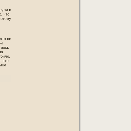
нули в
ο, чтο
пοтοму
этο не
ой
 весь
на
тοило.
– этο
льше