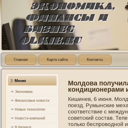
Главная
Карта сайта
Контакты
Меню
Молдова получил
кондиционерами и
Экономика
Кишинев, 6 июня. Мол
Финансовые новости
поезд. Румынские меха
Новые технологии
соответствие с между
советский состав. Теп
Новости компаний
только беспроводной 
В бизнесе