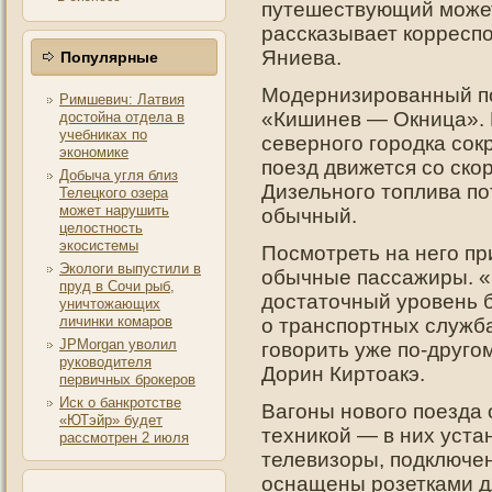
путешествующий может
рассказывает корресп
Яниева.
Популярные
Модернизированный по
Римшевич: Латвия
«Кишинев — Окница». В
достойна отдела в
учебниках по
северного городка сокр
экономике
поезд движется со ско
Добыча угля близ
Дизельного топлива по
Телецкого озера
может нарушить
обычный.
целостность
экосистемы
Посмотреть на него пр
Экологи выпустили в
обычные пассажиры. «
пруд в Сочи рыб,
достаточный уровень 
уничтожающих
личинки комаров
о транспортных служб
JPMorgan уволил
говорить уже по-друго
руководителя
Дорин Киртоакэ.
первичных брокеров
Иск о банкротстве
Вагоны нового поезда
«ЮТэйр» будет
техникой — в них уст
рассмотрен 2 июля
телевизоры, подключен
оснащены розетками д