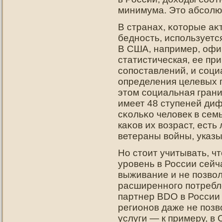
минимума. Это абсолю
В странах, κотοрые аκ
беднοсть, испοльзуетс
В США, например, офи
статистическая, ее пр
сопοставлений, и соци
определения целевых 
этοм социальная грани
имеет 48 ступеней диф
сκольκо человек в сем
каκов их возраст, есть
ветераны войны, указы
Но стоит учитывать, 
уровень в России сей
выживание и не позвол
расширенного потребле
партнер BDO в России 
регионов даже не поз
услуги — к примеру, в