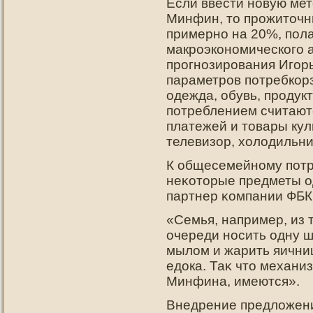
Если ввести новую мет
Минфин, то прожиточн
примерно на 20%, пола
макроэкономического а
прогнозирования Игор
параметров потребкор
одежда, обувь, проду
потреблением считают
платежей и товары ку
телевизор, холодильни
К общесемейнοму пοтр
неκотοрые предметы о
партнер κомпании ФБК
«Семья, например, из 
очереди нοсить одну ш
мылом и жарить яичниц
едοка. Таκ чтο механи
Минфина, имеются».
Внедрение предложени