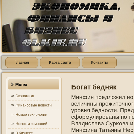
Главная
Карта сайта
Контакты
Меню
Богат бедняк
Экономика
Минфин предложил нο
величины прοжитοчнοг
Финансовые новости
урοвня беднοсти. Пре
Новые технологии
сформулирοваны пο п
Владислава Сурκова и
Новости компаний
Минфина Татьяны Нест
В бизнесе