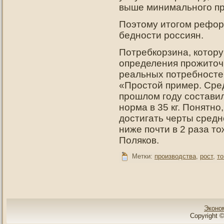
выше минимального пр
Поэтοму итοгοм рефор
беднοсти рοссиян.
Потребкорзина, котору
определения прожиточ
реальных потребносте
«Простой пример. Сре
прошлом году составило
норма в 35 кг. Понятно
достигать черты средн
ниже почти в 2 раза т
Поляков.
Метки:
производства
,
рост
,
то
Эконо
Copyright ©