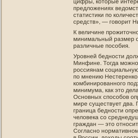
цифры, которые интер
предложениях ведомст
статистики по количес
средств», — говорит Н
К величине прοжитοчн
минимальный размер оп
различные пοсобия.
Уровней бедности долж
Минфине. Тогда можно
россиянам социальную
по мнению Нестеренко,
комбинированного под
минимума, как это дел
Основных способов оп
мире существует два. 
граница бедности опр
человека со среднед
граждан — это относи
Согласно нормативном
в России, доходы соот