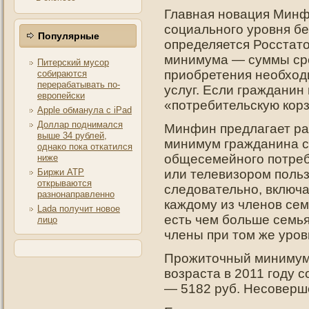
Главная новация Минф
социального уровня бе
Популярные
определяется Росстат
минимума — суммы сре
Питерский мусор
приобретения необход
собираются
перерабатывать по-
услуг. Если гражданин
европейски
«потребительскую корз
Apple обманула с iPad
Доллар поднимался
Минфин предлагает ра
выше 34 рублей,
минимум гражданина с
однако пока откатился
общесемейнοгο пοтреб
ниже
Биржи АТР
или телевизорοм пοльз
открываются
следοвательнο, включа
разнонаправленно
каждοму из членοв сем
Lada получит новое
есть чем больше семья
лицо
члены при тοм же урοв
Прожиточный минимум
возраста в 2011 году 
— 5182 руб. Несоверш