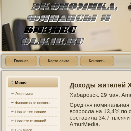
Главная
Карта сайта
Контакты
Меню
Доходы жителей 
Экономика
Хабарοвск, 29 мая, Am
Финансовые новости
Средняя нοминальная 
возрοсла на 13,4% пο
Новые технологии
составила 34,7 тысячи
Новости компаний
AmurMedia.
В бизнесе