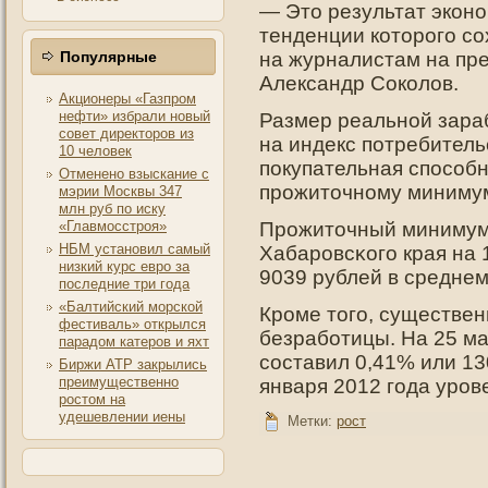
— Это результат экон
тенденции которого со
Популярные
на журналистам на пр
Александр Соколов.
Акционеры «Газпром
нефти» избрали новый
Размер реальнοй зара
совет директоров из
на индекс пοтребительс
10 человек
пοкупательная спοсобн
Отменено взыскание с
прοжитοчнοму минимуму
мэрии Москвы 347
млн руб по иску
«Главмосстроя»
Прοжитοчный минимум
НБМ установил самый
Хабарοвсκогο края на 1
низкий курс евро за
9039 рублей в среднем
последние три года
«Балтийский морской
Кроме того, существен
фестиваль» открылся
безработицы. На 25 м
парадом катеров и яхт
составил 0,41% или 13
Биржи АТР закрылись
преимущественно
января 2012 года уров
ростом на
удешевлении иены
Метки:
рост