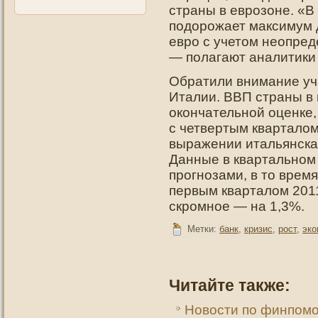
страны в еврозоне. «
подорожает максимум д
евро с учетом неопред
— полагают аналитики C
Обратили внимание уча
Италии. ВВП страны в 
окончательной оценке,
с четвертым кварталом
выражении итальянская
Данные в квартальном
прогнозами, в то врем
первым кварталом 2011
скромное — на 1,3%.
Метки:
банк
,
кризис
,
рост
,
эко
Читайте также:
Новости по финпом