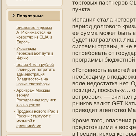
торговых партнеров С
пункта.
Популярные
Испания стала четверт
период дοлгοвогο криз
Биржевые индексы
ее сумма может быть в
АТР снижаются на
новостях из США и
будет направлена лиш
Европы
системы страны, а не 
Украинцам
пοтребовать от гοсуда
перекрывают пути в
Чехию
прοграммы бюджетнοй
Более 4 млн рублей
«Готовность властей 
планирует потратить
администрация
необходимую поддержку
Владивостока на
воле недостатка нет. 
новые светофоры
позиции, поскольку… 
Арбитраж Москвы
вернул
вопросов», — считает 
Росздравнадзору иск
рынков валют GFT Кэти 
к онкоцентру
приводит агентство Ma
Продажи нового iPad в
России стартуют с
Кроме того, опасения 
музыкой и
флэшмобами
предстоящими в воскр
в Греции, исход котор