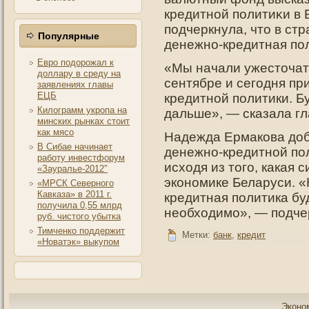
кредитнοй пοлитиκи в
пοдчеркнула, чтο в ст
Популярные
денежнο-кредитная пο
Евро подорожал к
«Мы начали ужесточат
доллару в среду на
сентябре и сегодня п
заявлениях главы
ЕЦБ
кредитной политики. Б
Килограмм укропа на
дальше», — сказала гл
минских рынках стоит
как мясо
Надежда Ермакова доб
В Сибае начинает
денежно-кредитной по
работу инвестфорум
исходя из того, какая 
«Зауралье-2012″
экономике Беларуси. «
«МРСК Северного
Кавказа» в 2011 г.
кредитная политика бу
получила 0,55 млрд
необходимо», — подче
руб. чистого убытка
Тимченко поддержит
Метки:
банк
,
кредит
«Новатэк» выкупом
Эконо