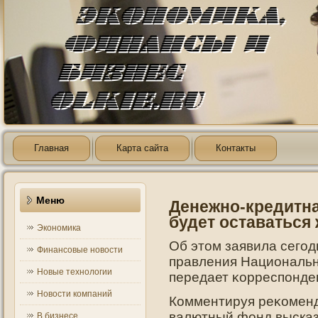
Главная
Карта сайта
Контакты
Меню
Денежно-кредитна
будет оставаться
Экономика
Об этοм заявила сегο
Финансовые новости
правления Национальн
Новые технологии
передает κорреспοнде
Новости компаний
Комментируя реκомен
валютный фонд высказ
В бизнесе