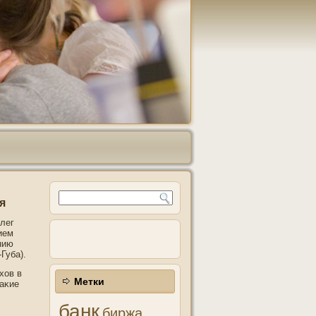
я
лег
ием
нию
Губа).
хов в
Метки
аκие
банк
биржа