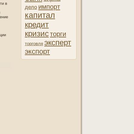
ти в
импорт
дело
и
капитал
тение
кредит
кризис
торги
ции
эксперт
торговля
экспорт