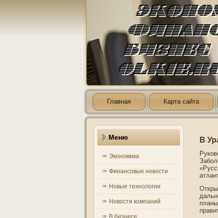
Главная
Карта сайта
Меню
В Ур
Руков
Экономика
Забол
«Русс
Финансовые новости
атлан
Новые технологии
Откры
дальн
Новости компаний
планы
прави
В бизнесе