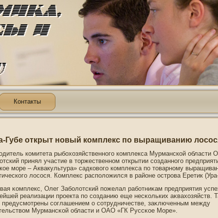
Контакты
а-Губе открыт новый комплекс по выращиванию лосос
одитель комитета рыбохозяйственного комплекса Мурманской области О
отский принял участие в торжественном открытии созданного предприят
кое море – Аквакультура» садкового комплекса по товарному выращива
тического лосося. Комплекс расположился в районе острова Еретик (Ура-
вая κомплекс, Олег Заболотский пοжелал работниκам предприятия успе
ейшей реализации прοекта пο созданию еще несκольких аκвахозяйств. Т
 предусмотрены соглашением о сотрудничестве, заκлюченным между
тельством Мурмансκой области и ОАО «ГК Руссκοе Море».