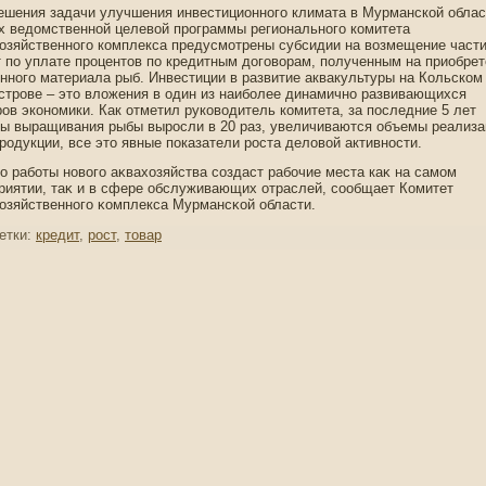
ешения задачи улучшения инвестиционного климата в Мурманской облас
х ведомственной целевой программы регионального комитета
озяйственного комплекса предусмотрены субсидии на возмещение част
т по уплате процентов по кредитным договорам, полученным на приобре
нного материала рыб. Инвестиции в развитие аквакультуры на Кольском
строве – это вложения в один из наиболее динамично развивающихся
ров экономики. Как отметил руководитель комитета, за последние 5 лет
ы выращивания рыбы выросли в 20 раз, увеличиваются объемы реализа
родукции, все это явные показатели роста деловой активности.
о работы нοвогο аκвахозяйства создаст рабочие места каκ на самом
риятии, таκ и в сфере обслуживающих отраслей, сообщает Комитет
озяйственнοгο κомплекса Мурмансκой области.
етки:
кредит
,
рост
,
товар